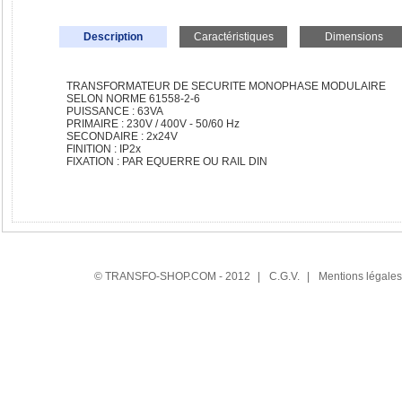
Description
Caractéristiques
Dimensions
TRANSFORMATEUR DE SECURITE MONOPHASE MODULAIRE
SELON NORME 61558-2-6
PUISSANCE : 63VA
PRIMAIRE : 230V / 400V - 50/60 Hz
SECONDAIRE : 2x24V
FINITION : IP2x
FIXATION : PAR EQUERRE OU RAIL DIN
© TRANSFO-SHOP.COM - 2012
|
C.G.V.
|
Mentions légales