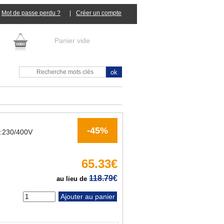
Mot de passe perdu ?
|
Panier vide
-45%
230/400V
65.33€
118.79
€
au lieu de
tité :