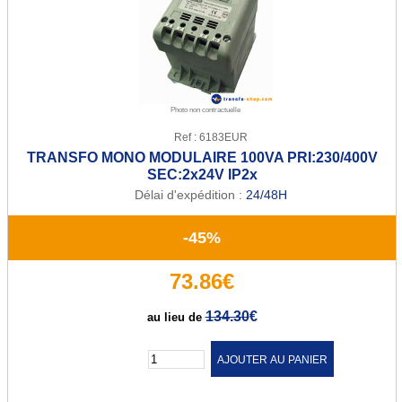
Transfo de sécurité 12 ou 24 V
Transfo de sécurité 24 ou 48 V
Transfo Modulaire 24/48V
Photo non contractuelle
Transfo Modulaire 115/230V
Ref : 6183EUR
TRANSFO MONO MODULAIRE 100VA PRI:230/400V
Transfo d'isolement
SEC:2x24V IP2x
Délai d'expédition :
24/48H
Transfo d'isolement 230V
Transfo d'isolement 400V
-45%
Transfo pour circuit imprimé
73.86€
Transfo torique d'éclairage
134.30
€
au lieu de
Transfo d'enseigne néon
Quantité :
Alternostat