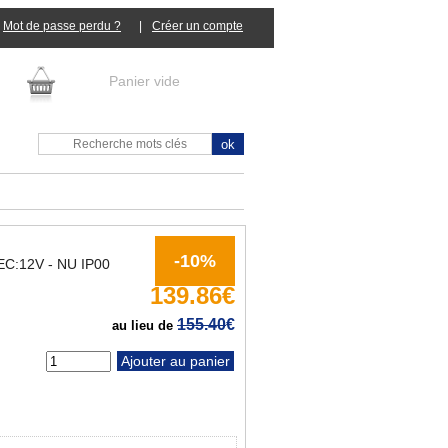
Mot de passe perdu ?
|
Panier vide
-10%
C:12V - NU IP00
139.86€
155.40
€
au lieu de
tité :