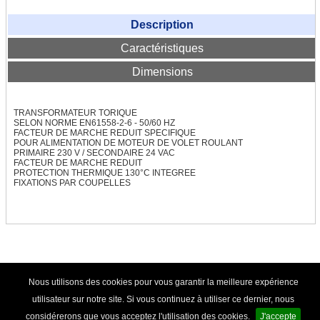
Transfo d'élairage halogène
Description
Autotransformateurs
Caractéristiques
Autotransfo US 230V / 115V
Dimensions
Autotransfo US 115V / 230V
TRANSFORMATEUR TORIQUE
SELON NORME EN61558-2-6 - 50/60 HZ
TRANSFO TRIPHASE
FACTEUR DE MARCHE REDUIT SPECIFIQUE
POUR ALIMENTATION DE MOTEUR DE VOLET ROULANT
Transfo Tri 400/400V
PRIMAIRE 230 V / SECONDAIRE 24 VAC
FACTEUR DE MARCHE REDUIT
PROTECTION THERMIQUE 130°C INTEGREE
Transfo Tri 400/230V
FIXATIONS PAR COUPELLES
Transfo Tri 230-400/24-42V
TRANSFO TRI / MONO
Tri / Mono nu
© TRANSFO-SHOP.COM - 2012
|
C.G.V.
|
Mentions
Nous utilisons des cookies pour vous garantir la meilleure expérience
légales
|
Politique de confidentialité
|
Contact
Tri / Mono protégé
utilisateur sur notre site. Si vous continuez à utiliser ce dernier, nous
considérerons que vous acceptez l'utilisation des cookies.
J'accepte