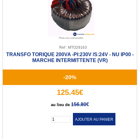
Transfo de sécurité 12 ou 24 V
Transfo de sécurité 24 ou 48 V
Transfo Modulaire 24/48V
Photo non contractuelle
Transfo Modulaire 115/230V
Ref : MTO29163
TRANSFO TORIQUE 200VA -PI:230V /S:24V - NU IP00 -
Transfo d'isolement
MARCHE INTERMITTENTE (VR)
Transfo d'isolement 230V
-20%
Transfo d'isolement 400V
125.45€
Transfo pour circuit imprimé
156.80
€
au lieu de
Transfo torique d'éclairage
Quantité :
Transfo d'enseigne néon
Alternostat