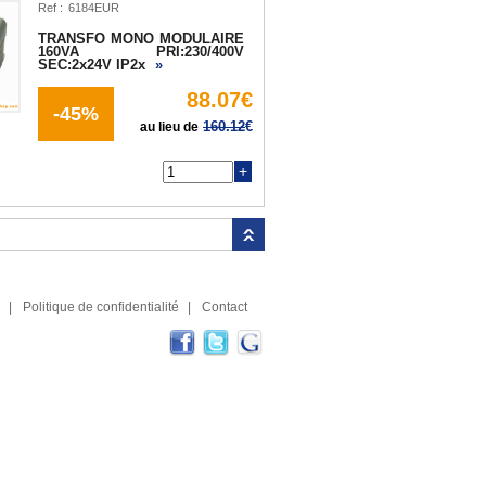
Ref :
TRANSFO MONO MODULAIRE
160VA PRI:230/400V
SEC:2x24V IP2x
»
88.07€
-45%
160.12
€
au lieu de
Q
|
Politique de confidentialité
|
Contact