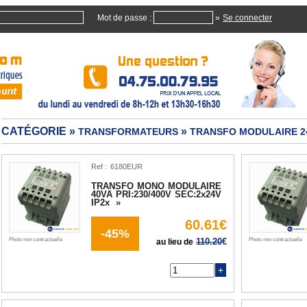
Mot de passe :
»
CATÉGORIE »
»
TRANSFORMATEURS
TRANSFO MODULAIRE 2
Ref :
TRANSFO MONO MODULAIRE
40VA PRI:230/400V SEC:2x24V
IP2x
»
60.61€
-45%
Photo non contractuelle
110.20
€
Photo non contractuelle
au lieu de
Q