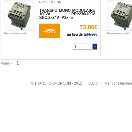
Ref :
TRANSFO MONO MODULAIRE
100VA PRI:230/400V
SEC:2x24V IP2x
»
73.86€
-45%
Photo non contractuelle
134.30
€
Photo non contractuelle
au lieu de
Q
Page »
© TRANSFO-SHOP.COM - 2012
|
C.G.V.
|
Mentions légales