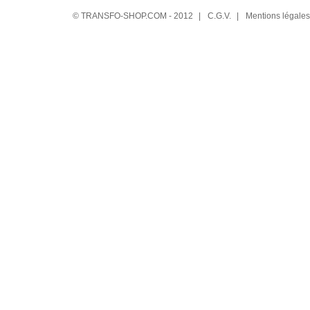
© TRANSFO-SHOP.COM - 2012
|
C.G.V.
|
Mentions légales