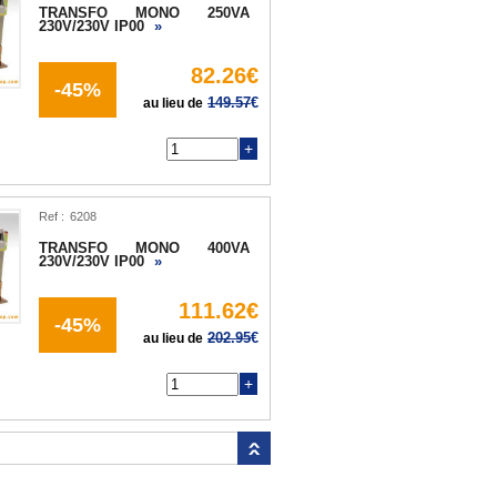
TRANSFO MONO 250VA
230V/230V IP00
»
82.26€
-45%
149.57
€
au lieu de
Q
Ref :
TRANSFO MONO 400VA
230V/230V IP00
»
111.62€
-45%
202.95
€
au lieu de
Q