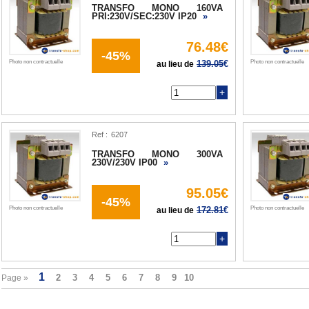
TRANSFO MONO 160VA
PRI:230V/SEC:230V IP20
»
76.48€
-45%
Photo non contractuelle
139.05
€
Photo non contractuelle
au lieu de
Q
Ref :
TRANSFO MONO 300VA
230V/230V IP00
»
95.05€
-45%
Photo non contractuelle
172.81
€
Photo non contractuelle
au lieu de
Q
Page »