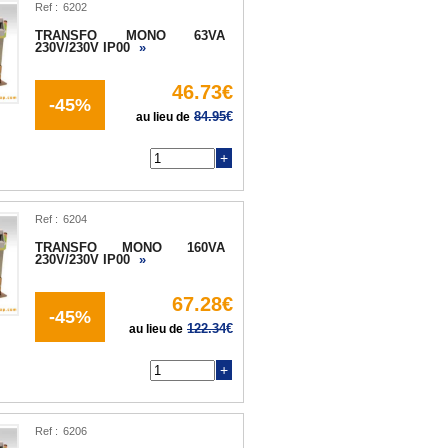
Ref :
TRANSFO MONO 63VA
230V/230V IP00
»
46.73€
-45%
84.95
€
au lieu de
Q
Ref :
TRANSFO MONO 160VA
230V/230V IP00
»
67.28€
-45%
122.34
€
au lieu de
Q
Ref :