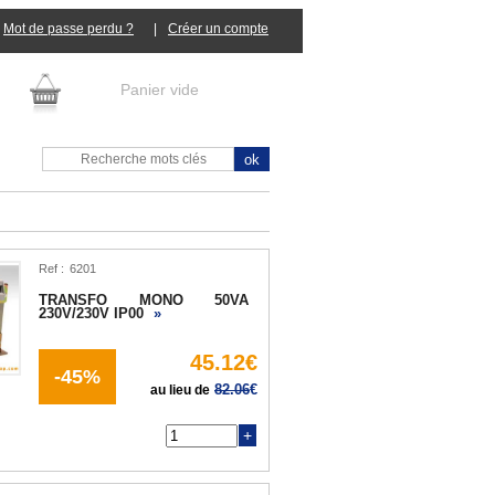
Mot de passe perdu ?
|
Panier vide
Ref :
TRANSFO MONO 50VA
230V/230V IP00
»
45.12€
-45%
82.06
€
au lieu de
Q