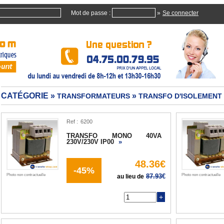
Mot de passe :
»
CATÉGORIE »
»
TRANSFORMATEURS
TRANSFO D'ISOLEMENT
Ref :
TRANSFO MONO 40VA
230V/230V IP00
»
48.36€
-45%
Photo non contractuelle
87.93
€
Photo non contractuelle
au lieu de
Q