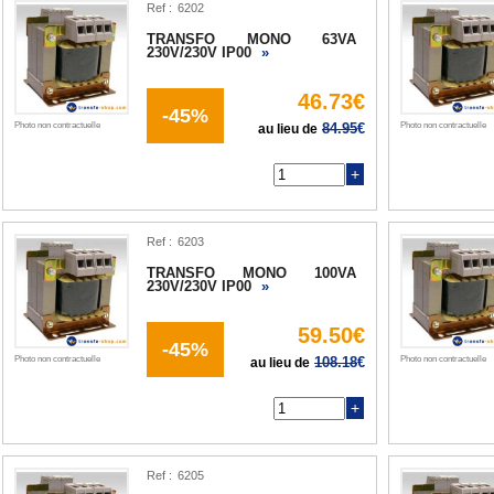
Ref :
TRANSFO MONO 63VA
230V/230V IP00
»
46.73€
-45%
Photo non contractuelle
84.95
€
Photo non contractuelle
au lieu de
Q
Ref :
TRANSFO MONO 100VA
230V/230V IP00
»
59.50€
-45%
Photo non contractuelle
108.18
€
Photo non contractuelle
au lieu de
Q
Ref :