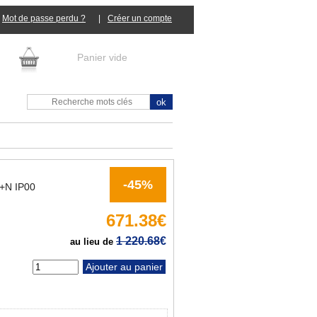
Mot de passe perdu ?
|
Panier vide
-45%
+N IP00
671.38€
1 220.68
€
au lieu de
tité :