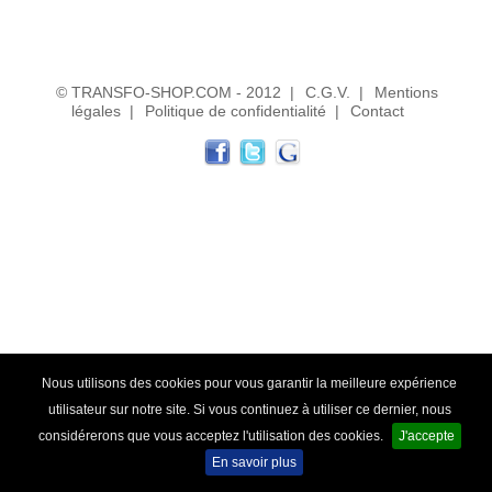
Transfo de sécurité 12 ou 24 V
Transfo de sécurité 24 ou 48 V
© TRANSFO-SHOP.COM - 2012
|
C.G.V.
|
Mentions
légales
|
Politique de confidentialité
|
Contact
Transfo Modulaire 24/48V
Transfo Modulaire 115/230V
Transfo d'isolement
Transfo d'isolement 230V
Transfo d'isolement 400V
Transfo pour circuit imprimé
Transfo torique d'éclairage
Nous utilisons des cookies pour vous garantir la meilleure expérience
utilisateur sur notre site. Si vous continuez à utiliser ce dernier, nous
Transfo d'enseigne néon
considérerons que vous acceptez l'utilisation des cookies.
J'accepte
En savoir plus
Alternostat