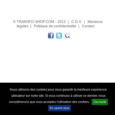
Transfo de sécurité 12 ou 24 V
Transfo de sécurité 24 ou 48 V
© TRANSFO-SHOP.COM - 2012
|
C.G.V.
|
Mentions
légales
|
Politique de confidentialité
|
Contact
Transfo Modulaire 24/48V
Transfo Modulaire 115/230V
Transfo d'isolement
Transfo d'isolement 230V
Transfo d'isolement 400V
Transfo pour circuit imprimé
Transfo torique d'éclairage
Nous utilisons des cookies pour vous garantir la meilleure expérience
utilisateur sur notre site. Si vous continuez à utiliser ce dernier, nous
Transfo d'enseigne néon
considérerons que vous acceptez l'utilisation des cookies.
J'accepte
En savoir plus
Alternostat