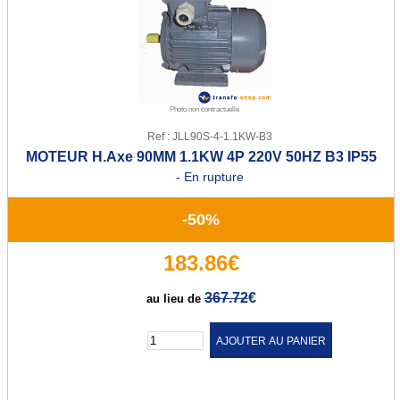
Transfo de sécurité 12 ou 24 V
Transfo de sécurité 24 ou 48 V
Transfo Modulaire 24/48V
Photo non contractuelle
Transfo Modulaire 115/230V
Ref : JLL90S-4-1.1KW-B3
MOTEUR H.Axe 90MM 1.1KW 4P 220V 50HZ B3 IP55
Transfo d'isolement
- En rupture
Transfo d'isolement 230V
-50%
Transfo d'isolement 400V
183.86€
Transfo pour circuit imprimé
367.72
€
au lieu de
Transfo torique d'éclairage
Quantité :
Transfo d'enseigne néon
Alternostat