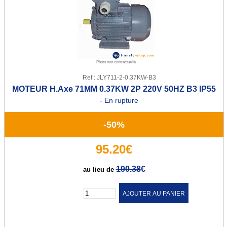
Transfo de sécurité 12 ou 24 V
Transfo de sécurité 24 ou 48 V
Transfo Modulaire 24/48V
Photo non contractuelle
Transfo Modulaire 115/230V
Ref : JLY711-2-0.37KW-B3
MOTEUR H.Axe 71MM 0.37KW 2P 220V 50HZ B3 IP55
Transfo d'isolement
- En rupture
Transfo d'isolement 230V
-50%
Transfo d'isolement 400V
95.20€
Transfo pour circuit imprimé
190.38
€
au lieu de
Transfo torique d'éclairage
Quantité :
Transfo d'enseigne néon
Alternostat