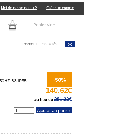
Mot de passe perdu ?
|
Panier vide
-50%
50HZ B3 IP55
140.62€
281.22
€
au lieu de
tité :