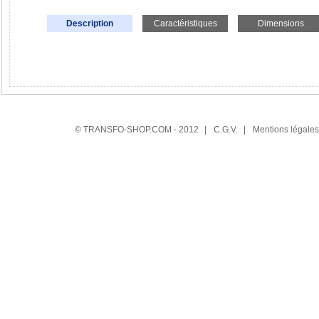
Description
Caractéristiques
Dimensions
© TRANSFO-SHOP.COM - 2012
|
C.G.V.
|
Mentions légales