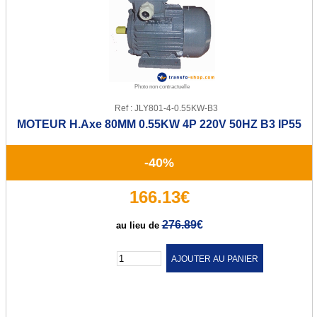
Transfo de sécurité 12 ou 24 V
Transfo de sécurité 24 ou 48 V
Transfo Modulaire 24/48V
Photo non contractuelle
Transfo Modulaire 115/230V
Ref : JLY801-4-0.55KW-B3
MOTEUR H.Axe 80MM 0.55KW 4P 220V 50HZ B3 IP55
Transfo d'isolement
Transfo d'isolement 230V
-40%
Transfo d'isolement 400V
166.13€
Transfo pour circuit imprimé
276.89
€
au lieu de
Transfo torique d'éclairage
Quantité :
Transfo d'enseigne néon
Alternostat