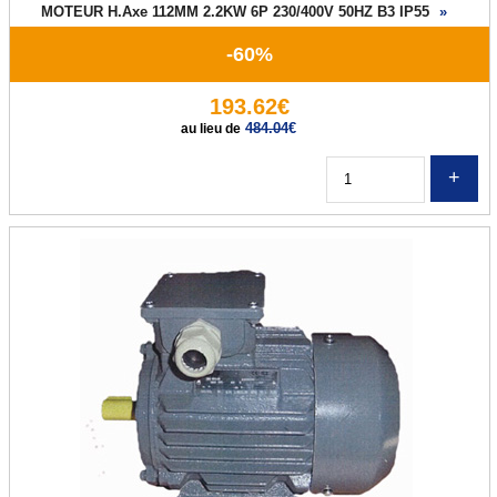
MOTEUR H.Axe 112MM 2.2KW 6P 230/400V 50HZ B3 IP55
»
-60%
193.62€
484.04
€
au lieu de
Q