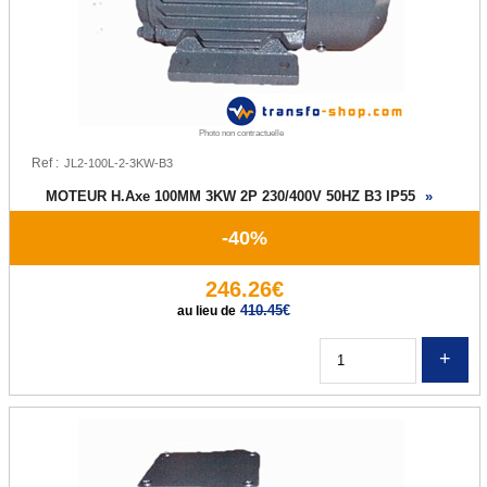
Pompe de relevage
Pompe de piscine
Surpresseur
Photo non contractuelle
Ref :
VARIATEURS
MOTEUR H.Axe 100MM 3KW 2P 230/400V 50HZ B3 IP55
»
Variateur Monophasé
-40%
Variateur Triphasé
246.26€
Variateur Monophasé/Triphasé
410.45
€
au lieu de
Option Variateur
Q
REDUCTEURS
MATERIEL ELECTRIQUE
Condensateur permanent et de démarrage