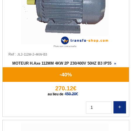
Photo non contractuelle
Ref :
MOTEUR H.Axe 112MM 4KW 2P 230/400V 50HZ B3 IP55
»
-40%
270.12€
450.20
€
au lieu de
Q