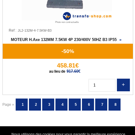
Photo non contractuelle
Ref :
MOTEUR H.Axe 132MM 7.5KW 4P 230/400V 50HZ B3 IP55
»
-50%
458.81€
917.60
€
au lieu de
Q
Page »
© TRANSFO-SHOP.COM - 2012
|
C.G.V.
|
Mentions
Nous utilisons des cookies pour vous garantir la meilleure expérience