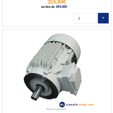
315.84€
Transfo d'élairage halogène
394.80
€
au lieu de
Autotransformateurs
Q
Autotransfo US 230V / 115V
Autotransfo US 115V / 230V
TRANSFO TRIPHASE
Transfo Tri 400/400V
Transfo Tri 400/230V
Transfo Tri 230-400/24-42V
TRANSFO TRI / MONO
Tri / Mono nu
Tri / Mono protégé
Photo non contractuelle