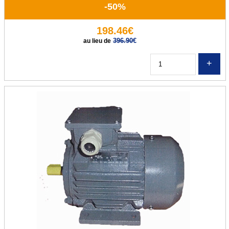
-50%
198.46€
396.90
€
au lieu de
Q