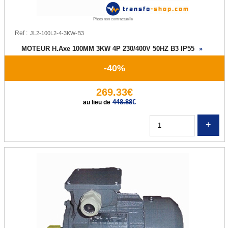
Photo non contractuelle
Ref :
MOTEUR H.Axe 100MM 3KW 4P 230/400V 50HZ B3 IP55
»
-40%
269.33€
448.88
€
au lieu de
Q