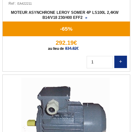
ALIMENTATIONS AC/DC
Ref :
MOTEUR ASYNCHRONE LEROY SOMER 4P LS100L 2,4KW
Alimentation pour élairage LED
B14/V18 230/400 EFF2
»
Alimentation 230VAC / 12VDC
-65%
Alimentation 230VAC / 24VDC
292.19€
834.82
€
au lieu de
Alimentation 230VAC / 48VDC
Convertisseur 12VDC / 230VAC
Q
MOTEURS
Moteur monophasé 230V
Moteur asynchrone triphasé
POMPES
Pompe habitat
Pompe d'arrosage