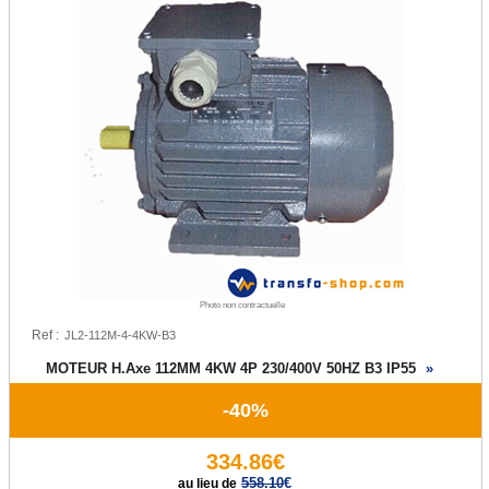
Photo non contractuelle
Ref :
MOTEUR H.Axe 112MM 4KW 4P 230/400V 50HZ B3 IP55
»
-40%
334.86€
558.10
€
au lieu de