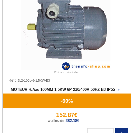
Disjoncteur & protection moteur
DESTOCKAGE
Transformateur Monophasé
Transformateur Triphasé
Transformateur Tri / Mono
Transformateur Moulé
Photo non contractuelle
Transformateur Torique
Ref :
MOTEUR H.Axe 100MM 1.5KW 6P 230/400V 50HZ B3 IP55
»
Autotransformateur
-60%
Alimentation AC/DC
152.87€
Moteur Asynchrone
382.18
€
au lieu de
Inductance