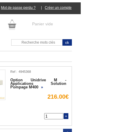
Mot de passe perdu ?
|
Panier vide
Ref :
Option Unidrive M -
Applications Solution
Pompage M400
»
216.00€
Q