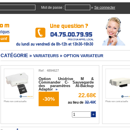
Mot de passe :
»
CATÉGORIE »
»
VARIATEURS
OPTION VARIATEUR
Ref :
Option Unidrive M &
Commander C- Sauvegarde
des paramètres AI-Backup
Adaptor
»
22.68€
-30%
Photo non contractuelle
32.40
€
Photo non contractuelle
au lieu de
Q