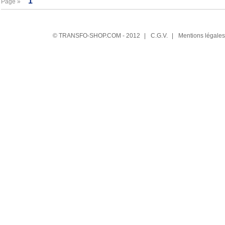
Page »
© TRANSFO-SHOP.COM - 2012
|
C.G.V.
|
Mentions légales