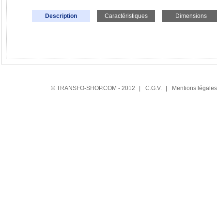
Description
Caractéristiques
Dimensions
© TRANSFO-SHOP.COM - 2012
|
C.G.V.
|
Mentions légales