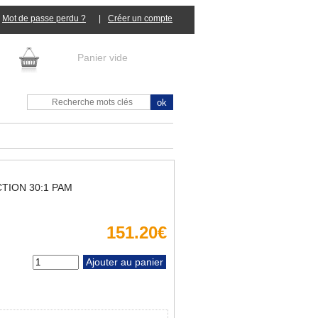
Mot de passe perdu ?
|
Panier vide
TION 30:1 PAM
151.20€
tité :