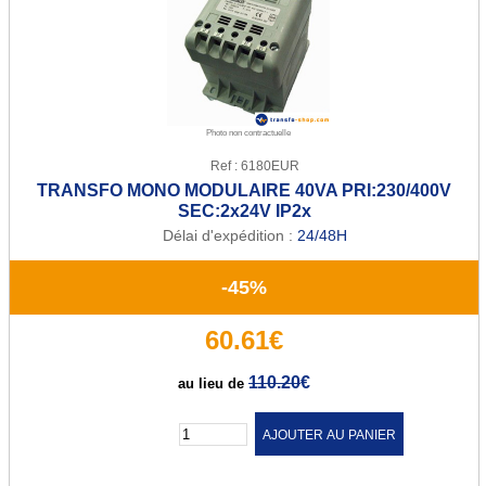
Transfo de sécurité 12 ou 24 V
Transfo de sécurité 24 ou 48 V
Transfo Modulaire 24/48V
Photo non contractuelle
Transfo Modulaire 115/230V
Ref : 6180EUR
TRANSFO MONO MODULAIRE 40VA PRI:230/400V
Transfo d'isolement
SEC:2x24V IP2x
Délai d'expédition :
24/48H
Transfo d'isolement 230V
Transfo d'isolement 400V
-45%
Transfo pour circuit imprimé
60.61€
Transfo torique d'éclairage
110.20
€
au lieu de
Transfo d'enseigne néon
Quantité :
Alternostat