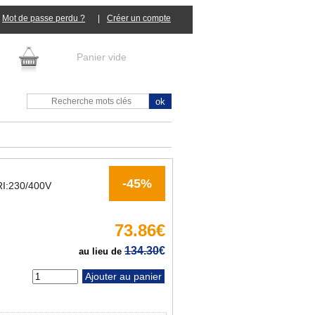
Mot de passe perdu ?
|
Panier vide
-45%
:230/400V
73.86€
134.30
€
au lieu de
tité :