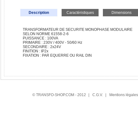
Description
Caractéristiques
Dimensions
TRANSFORMATEUR DE SECURITE MONOPHASE MODULAIRE
SELON NORME 61558-2-6
PUISSANCE : 100VA
PRIMAIRE : 230V / 400V - 50/60 Hz
SECONDAIRE : 2x24V
FINITION : IP2x
FIXATION : PAR EQUERRE OU RAIL DIN
© TRANSFO-SHOP.COM - 2012
|
C.G.V.
|
Mentions légales