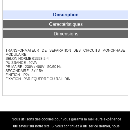
Transfo d'élairage halogène
Description
Autotransformateurs
Caractéristiques
Autotransfo US 230V / 115V
Dimensions
Autotransfo US 115V / 230V
TRANSFO TRIPHASE
TRANSFORMATEUR DE SEPARATION DES CIRCUITS MONOPHASE
MODULAIRE
SELON NORME 61558-2-4
Transfo Tri 400/400V
PUISSANCE : 40VA
PRIMAIRE : 230V / 400V - 50/60 Hz
SECONDAIRE : 2x115V
Transfo Tri 400/230V
FINITION : IP2x
FIXATION : PAR EQUERRE OU RAIL DIN
Transfo Tri 230-400/24-42V
TRANSFO TRI / MONO
Tri / Mono nu
© TRANSFO-SHOP.COM - 2012
|
C.G.V.
|
Mentions
Nous utilisons des cookies pour vous garantir la meilleure expérience
Tri / Mono protégé
légales
|
Politique de confidentialité
|
Contact
utilisateur sur notre site. Si vous continuez à utiliser ce dernier, nous