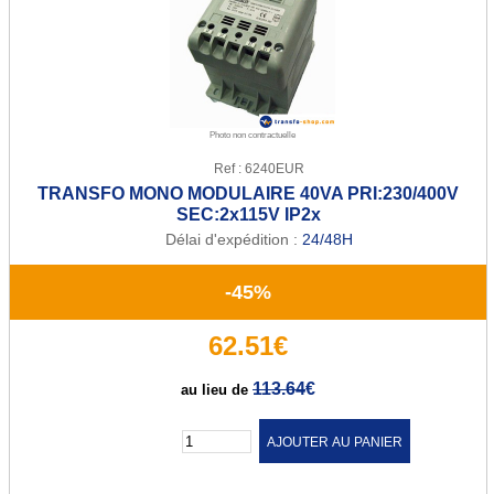
Transfo de sécurité 12 ou 24 V
Transfo de sécurité 24 ou 48 V
Transfo Modulaire 24/48V
Photo non contractuelle
Transfo Modulaire 115/230V
Ref : 6240EUR
TRANSFO MONO MODULAIRE 40VA PRI:230/400V
Transfo d'isolement
SEC:2x115V IP2x
Délai d'expédition :
24/48H
Transfo d'isolement 230V
Transfo d'isolement 400V
-45%
Transfo pour circuit imprimé
62.51€
Transfo torique d'éclairage
113.64
€
au lieu de
Transfo d'enseigne néon
Quantité :
Alternostat