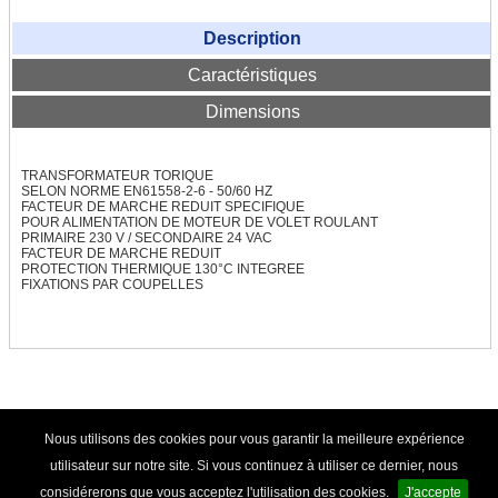
Transfo d'élairage halogène
Description
Autotransformateurs
Caractéristiques
Autotransfo US 230V / 115V
Dimensions
Autotransfo US 115V / 230V
TRANSFORMATEUR TORIQUE
SELON NORME EN61558-2-6 - 50/60 HZ
TRANSFO TRIPHASE
FACTEUR DE MARCHE REDUIT SPECIFIQUE
POUR ALIMENTATION DE MOTEUR DE VOLET ROULANT
Transfo Tri 400/400V
PRIMAIRE 230 V / SECONDAIRE 24 VAC
FACTEUR DE MARCHE REDUIT
PROTECTION THERMIQUE 130°C INTEGREE
Transfo Tri 400/230V
FIXATIONS PAR COUPELLES
Transfo Tri 230-400/24-42V
TRANSFO TRI / MONO
Tri / Mono nu
© TRANSFO-SHOP.COM - 2012
|
C.G.V.
|
Mentions
Nous utilisons des cookies pour vous garantir la meilleure expérience
légales
|
Politique de confidentialité
|
Contact
Tri / Mono protégé
utilisateur sur notre site. Si vous continuez à utiliser ce dernier, nous
considérerons que vous acceptez l'utilisation des cookies.
J'accepte