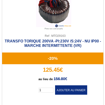
Transfo de sécurité 12 ou 24 V
Transfo de sécurité 24 ou 48 V
Transfo Modulaire 24/48V
Photo non contractuelle
Transfo Modulaire 115/230V
Ref : MTO29163
TRANSFO TORIQUE 200VA -PI:230V /S:24V - NU IP00 -
Transfo d'isolement
MARCHE INTERMITTENTE (VR)
Transfo d'isolement 230V
-20%
Transfo d'isolement 400V
125.45€
Transfo pour circuit imprimé
156.80
€
au lieu de
Transfo torique d'éclairage
Quantité :
Transfo d'enseigne néon
Alternostat